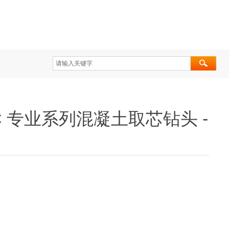
.0C 专业系列混凝土取芯钻头 -